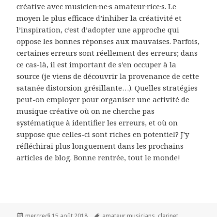
créative avec musicien·ne·s amateur·rice·s. Le
moyen le plus efficace d’inhiber la créativité et
l’inspiration, c’est d’adopter une approche qui
oppose les bonnes réponses aux mauvaises. Parfois,
certaines erreurs sont réellement des erreurs; dans
ce cas-là, il est important de s’en occuper à la
source (je viens de découvrir la provenance de cette
satanée distorsion grésillante…). Quelles stratégies
peut-on employer pour organiser une activité de
musique créative où on ne cherche pas
systématique à identifier les erreurs, et où on
suppose que celles-ci sont riches en potentiel? J’y
réfléchirai plus longuement dans les prochains
articles de blog. Bonne rentrée, tout le monde!
Publié
Mots-
mercredi 15 août 2018
amateur musicians
,
clarinet
,