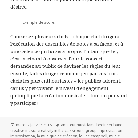
désirée.
Exemple de score.
Choisissez plusieurs chefs – chaque chef dirigera
l’exécution des ensembles de notes à sa façon, et à
une cadence qui lui sera propre. En tant que tel,
c’est fascinant à observer. Pour le concert,
demandez au public de deviner les règles du jeu;
ensuite, faites diriger ce même jeu par vos trois
chefs les plus enthousiastes – les publics adorent,
car ils y perçoivent le niveau d’engagement
qu’implique la création musicale… tout en pouvant
y participer!
Publié
Mots-
mardi 2 janvier 2018
amateur musicians
,
beginner band
,
le
clés
creative music
,
creativity in the classroom
,
group improvisation
,
improvisation
,
la musique de création
,
louise campbell
,
music