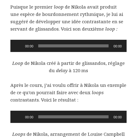
Puisque le premier
loop
de Nikola avait produit
une espèce de bourdonnement rythmique, je lui ai
suggéré de développer une idée contrastante en se
servant de glissandos. Voici son deuxième
loop :
Lecteur
00:00
00:00
audio
Loop
de Nikola créé à partir de glissandos, réglage
du
delay
à 120 ms
Après le cours, j’ai voulu offrir à Nikola un exemple
de ce qu’on pourrait faire avec deux
loops
contrastants. Voici le résultat :
Lecteur
00:00
00:00
audio
Loops
de Nikola, arrangement de Louise Campbell