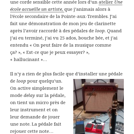
une corde sensible cette année lors d’un
atelier
Une
école accueille un artiste,
que j’animais alors à
l’école secondaire de la Pointe-aux-Trembles. J’ai
fait une démonstration de mon jeu de clarinette
après l’avoir raccordé à des pédales de
loop.
Quand
j’ai eu terminé, j’ai vu 25 ados, bouche bée, et j’ai
entendu « On peut faire de la musique comme
ça? », « Est-ce que je peux essayer? »,
« hallucinant »…
Il n’y a rien de plus facile que d’installer u
ne pédale
de
loop
pour quelqu’un.
On active simplement le
mode
delay
sur la pédale,
on tient un micro près de
leur instrument et on
leur demande de jouer
une note. La pédale fait
rejouer cette note…