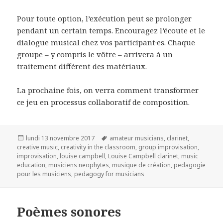
Pour toute option, l’exécution peut se prolonger
pendant un certain temps. Encouragez l’écoute et le
dialogue musical chez vos participant·es. Chaque
groupe – y compris le vôtre – arrivera à un
traitement différent des matériaux.
La prochaine fois, on verra comment transformer
ce jeu en processus collaboratif de composition.
Publié
Mots-
lundi 13 novembre 2017
amateur musicians
,
clarinet
,
le
clés
creative music
,
creativity in the classroom
,
group improvisation
,
improvisation
,
louise campbell
,
Louise Campbell clarinet
,
music
education
,
musiciens neophytes
,
musique de création
,
pedagogie
pour les musiciens
,
pedagogy for musicians
Poèmes sonores