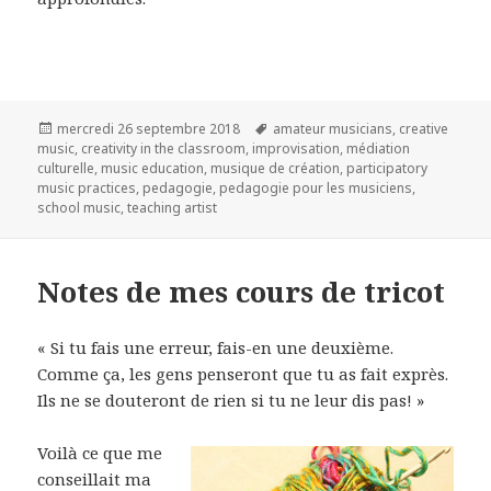
Publié
Mots-
mercredi 26 septembre 2018
amateur musicians
,
creative
le
clés
music
,
creativity in the classroom
,
improvisation
,
médiation
culturelle
,
music education
,
musique de création
,
participatory
music practices
,
pedagogie
,
pedagogie pour les musiciens
,
school music
,
teaching artist
Notes de mes cours de tricot
« Si tu fais une erreur, fais-en une deuxième.
Comme ça, les gens penseront que tu as fait exprès.
Ils ne se douteront de rien si tu ne leur dis pas! »
Voilà ce que me
conseillait ma