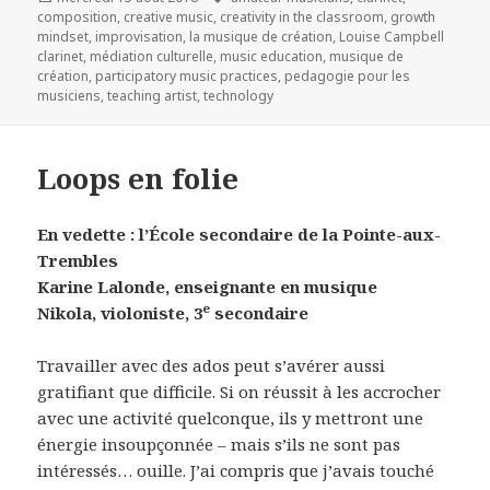
le
clés
composition
,
creative music
,
creativity in the classroom
,
growth
mindset
,
improvisation
,
la musique de création
,
Louise Campbell
clarinet
,
médiation culturelle
,
music education
,
musique de
création
,
participatory music practices
,
pedagogie pour les
musiciens
,
teaching artist
,
technology
Loops en folie
En vedette : l’École secondaire de la Pointe-aux-
Trembles
Karine Lalonde, enseignante en musique
e
Nikola, violoniste, 3
secondaire
Travailler avec des ados peut s’avérer aussi
gratifiant que difficile. Si on réussit à les accrocher
avec une activité quelconque, ils y mettront une
énergie insoupçonnée – mais s’ils ne sont pas
intéressés… ouille. J’ai compris que j’avais touché