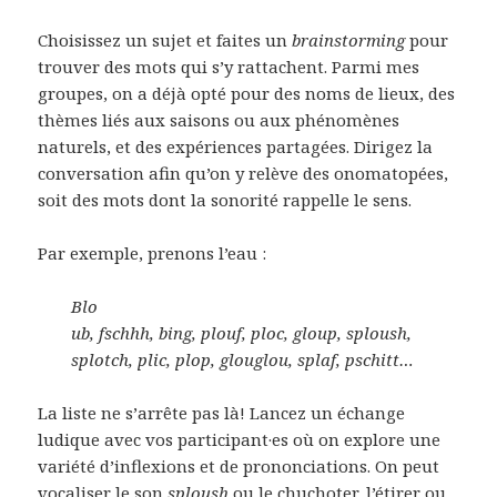
Choisissez un sujet et faites un
brainstorming
pour
trouver des mots qui s’y rattachent. Parmi mes
groupes, on a déjà opté pour des noms de lieux, des
thèmes liés aux saisons ou aux phénomènes
naturels, et des expériences partagées. Dirigez la
conversation afin qu’on y relève des onomatopées,
soit des mots dont la sonorité rappelle le sens.
Par exemple, prenons l’eau :
Blo
ub, fschhh, bing, plouf, ploc, gloup, sploush,
splotch,
plic, plop, glouglou, splaf, pschitt…
La liste ne s’arrête pas là! Lancez un échange
ludique avec vos participant·es où on explore une
variété d’inflexions et de prononciations. On peut
vocaliser le son
sploush
ou le chuchoter, l’étirer ou