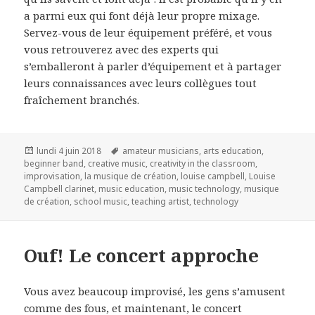
a parmi eux qui font déjà leur propre mixage.
Servez-vous de leur équipement préféré, et vous
vous retrouverez avec des experts qui
s’emballeront à parler d’équipement et à partager
leurs connaissances avec leurs collègues tout
fraîchement branchés.
Publié
Mots-
lundi 4 juin 2018
amateur musicians
,
arts education
,
le
clés
beginner band
,
creative music
,
creativity in the classroom
,
improvisation
,
la musique de création
,
louise campbell
,
Louise
Campbell clarinet
,
music education
,
music technology
,
musique
de création
,
school music
,
teaching artist
,
technology
Ouf! Le concert approche
Vous avez beaucoup improvisé, les gens s’amusent
comme des fous, et maintenant, le concert