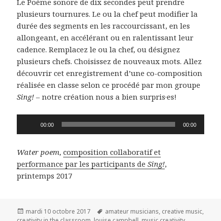
Le Poème sonore de dix secondes peut prendre
plusieurs tournures. Le ou la chef peut modifier la
durée des segments en les raccourcissant, en les
allongeant, en accélérant ou en ralentissant leur
cadence. Remplacez le ou la chef, ou désignez
plusieurs chefs. Choisissez de nouveaux mots. Allez
découvrir cet enregistrement d’une co-composition
réalisée en classe selon ce procédé par mon groupe
Sing!
– notre création nous a bien surpris·es!
Lecteur
00:00
00:00
audio
Water poem
,
composition collaboratif et
performance par les participants de
Sing!
,
printemps 2017
Publié
Mots-
mardi 10 octobre 2017
amateur musicians
,
creative music
,
le
clés
creativity in the classroom
,
louise campbell
,
music creativity
,