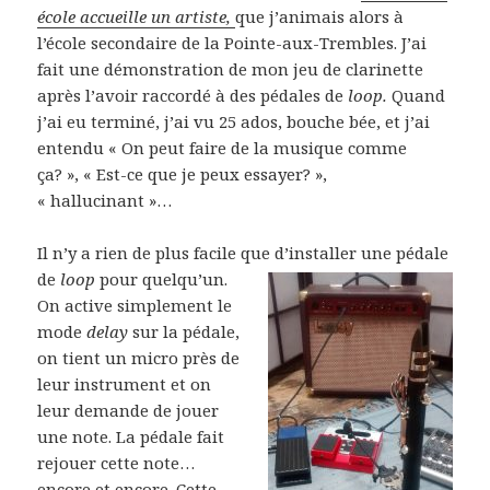
école accueille un artiste,
que j’animais alors à
l’école secondaire de la Pointe-aux-Trembles. J’ai
fait une démonstration de mon jeu de clarinette
après l’avoir raccordé à des pédales de
loop.
Quand
j’ai eu terminé, j’ai vu 25 ados, bouche bée, et j’ai
entendu « On peut faire de la musique comme
ça? », « Est-ce que je peux essayer? »,
« hallucinant »…
Il n’y a rien de plus facile que d’installer u
ne pédale
de
loop
pour quelqu’un.
On active simplement le
mode
delay
sur la pédale,
on tient un micro près de
leur instrument et on
leur demande de jouer
une note. La pédale fait
rejouer cette note…
encore et encore. Cette