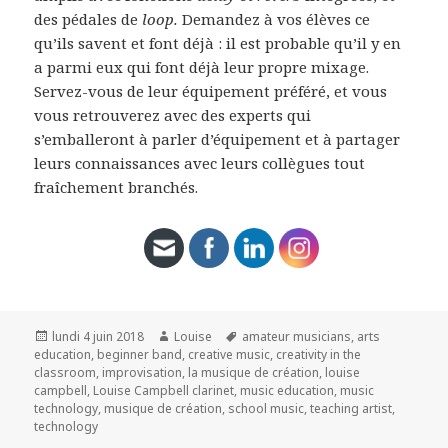
des pédales de
loop.
Demandez à vos élèves ce
qu’ils savent et font déjà : il est probable qu’il y en
a parmi eux qui font déjà leur propre mixage.
Servez-vous de leur équipement préféré, et vous
vous retrouverez avec des experts qui
s’emballeront à parler d’équipement et à partager
leurs connaissances avec leurs collègues tout
fraîchement branchés.
Publié
Auteur
Mots-
lundi 4 juin 2018
Louise
amateur musicians
,
arts
le
clés
education
,
beginner band
,
creative music
,
creativity in the
classroom
,
improvisation
,
la musique de création
,
louise
campbell
,
Louise Campbell clarinet
,
music education
,
music
technology
,
musique de création
,
school music
,
teaching artist
,
technology