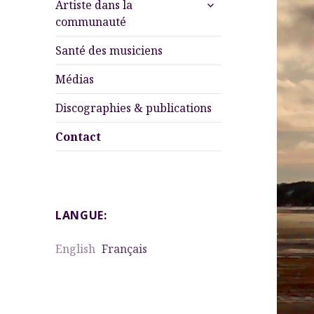
ouvrir
Artiste dans la
le
communauté
sous-
menu
Santé des musiciens
Médias
Discographies & publications
Contact
LANGUE:
English
Français