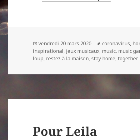
Publié
Mots-
vendredi 20 mars 2020
coronavirus
,
ho
le
clés
inspirational
,
jeux musicaux
,
music
,
music g
loup
,
restez à la maison
,
stay home
,
together
Pour Leila