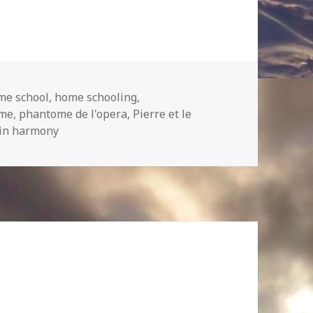
me school
,
home schooling
,
ame
,
phantome de l'opera
,
Pierre et le
 in harmony