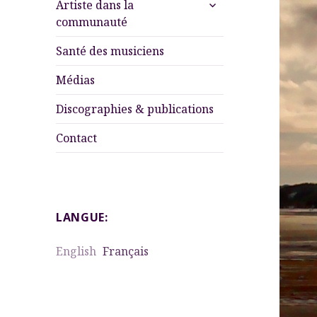
ouvrir
Artiste dans la
le
communauté
sous-
menu
Santé des musiciens
Médias
Discographies & publications
Contact
LANGUE:
English
Français